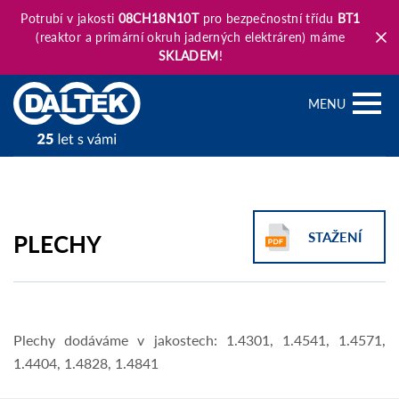
Potrubí v jakosti
08CH18N10T
pro bezpečnostní třídu
BT1
(reaktor a primární okruh jaderných elektráren) máme
SKLADEM
!
MENU
PLECHY
STAŽENÍ
Plechy dodáváme v jakostech: 1.4301, 1.4541, 1.4571,
1.4404, 1.4828, 1.4841