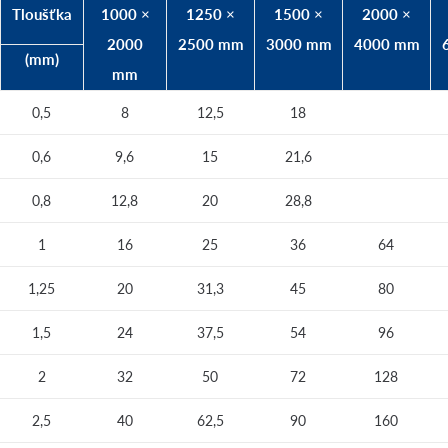
Tloušťka
1000 ×
1250 ×
1500 ×
2000 ×
2000
2500 mm
3000 mm
4000 mm
(mm)
mm
0,5
8
12,5
18
0,6
9,6
15
21,6
0,8
12,8
20
28,8
1
16
25
36
64
1,25
20
31,3
45
80
1,5
24
37,5
54
96
2
32
50
72
128
2,5
40
62,5
90
160