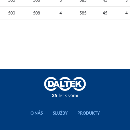
500
506
3
585
45
3
500
508
4
585
45
4
O NÁS
SLUŽBY
PRODUKTY