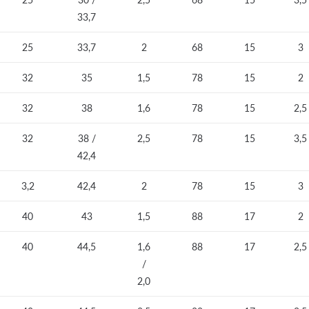
33,7
25
33,7
2
68
15
3
32
35
1,5
78
15
2
32
38
1,6
78
15
2,5
32
38 /
2,5
78
15
3,5
42,4
3,2
42,4
2
78
15
3
40
43
1,5
88
17
2
40
44,5
1,6
88
17
2,5
/
2,0