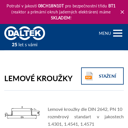
Potrubí v jakosti
08CH18N10T
pro bezpečnostní třídu
BT1
(reaktor a primární okruh jaderných elektráren) máme
SKLADEM
!
MENU
LEMOVÉ KROUŽKY
STAŽENÍ
Lemové kroužky dle DIN 2642, PN 10
rozměrový standart v jakostech
1.4301, 1.4541, 1.4571