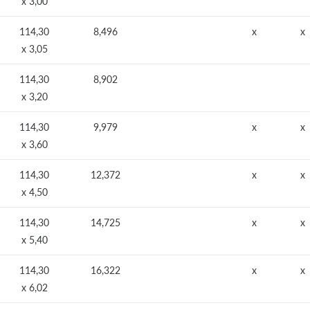
x 3,00
114,30
8,496
x
x
x 3,05
114,30
8,902
x 3,20
114,30
9,979
x
x
x 3,60
114,30
12,372
x
x
x 4,50
114,30
14,725
x
x
x 5,40
114,30
16,322
x
x
x 6,02