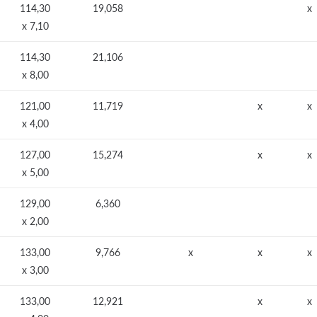
114,30
19,058
x
x 7,10
114,30
21,106
x 8,00
121,00
11,719
x
x
x 4,00
127,00
15,274
x
x
x 5,00
129,00
6,360
x 2,00
133,00
9,766
x
x
x
x 3,00
133,00
12,921
x
x