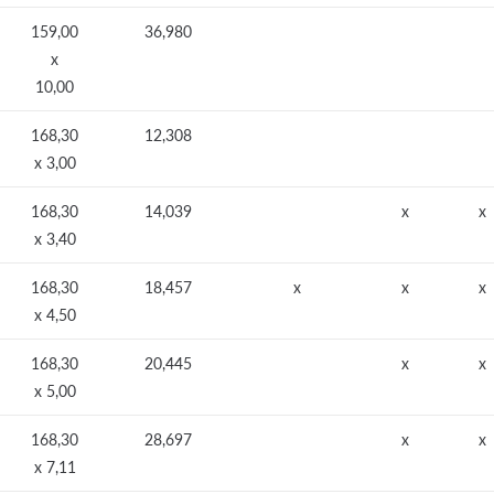
159,00
36,980
x
10,00
168,30
12,308
x 3,00
168,30
14,039
x
x
x 3,40
168,30
18,457
x
x
x
x 4,50
168,30
20,445
x
x
x 5,00
168,30
28,697
x
x
x 7,11