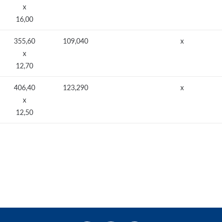
x
16,00
355,60
109,040
x
x
12,70
406,40
123,290
x
x
12,50